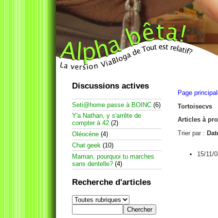
Discussions actives
Page principa
Seti@home passe à BOINC
(6)
Tortoisecvs
Y'a Nathan, y s'arrête de
Articles à pr
compter à 42
(2)
Trier par :
Dat
Oléocène
(4)
Chat geek
(10)
15/11/0
Maman, pourquoi tu marches
sans dentelle?
(4)
Recherche d'articles