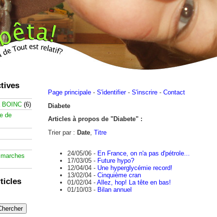
tives
Page principale
-
S'identifier
-
S'inscrire
-
Contact
à BOINC
(6)
Diabete
te de
Articles à propos de "Diabete" :
Trier par :
Date
,
Titre
24/05/06 -
En France, on n'a pas d'pétrole...
 marches
17/03/05 -
Future hypo?
12/04/04 -
Une hyperglycémie record!
13/02/04 -
Cinquième cran
ticles
01/02/04 -
Allez, hop! La tête en bas!
01/10/03 -
Bilan annuel