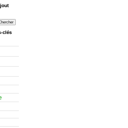
jout
-clés
e