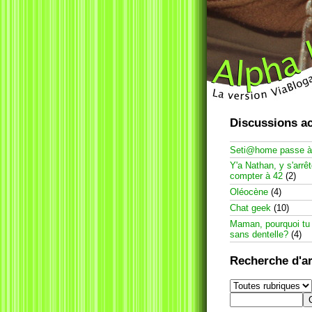
Discussions ac
Seti@home passe 
Y'a Nathan, y s'arrê
compter à 42
(2)
Oléocène
(4)
Chat geek
(10)
Maman, pourquoi tu
sans dentelle?
(4)
Recherche d'ar