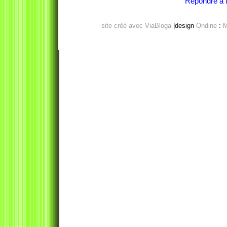
Répondre à l'
site créé avec ViaBloga
|design
Ondine
:
M