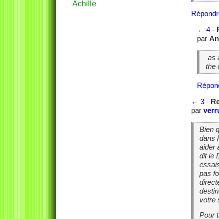
Achille
Répondr
←
4
-
par
An
as
the 
Répon
←
3
-
Re
par
verr
Bien q
dans 
aider
dit le
essais
pas fo
direct
destin
votre
Pour 