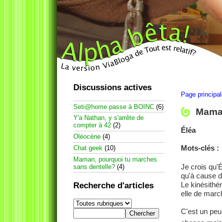
Discussions actives
Page principa
Seti@home passe à BOINC
(6)
Maman
Y'a Nathan, y s'arrête de
compter à 42
(2)
Éléa
Oléocène
(4)
Mots-clés :
Chat geek
(10)
Maman, pourquoi tu marches
Je crois qu'É
sans dentelle?
(4)
qu'à cause d
Le kinésithé
Recherche d'articles
elle de marc
C'est un peu