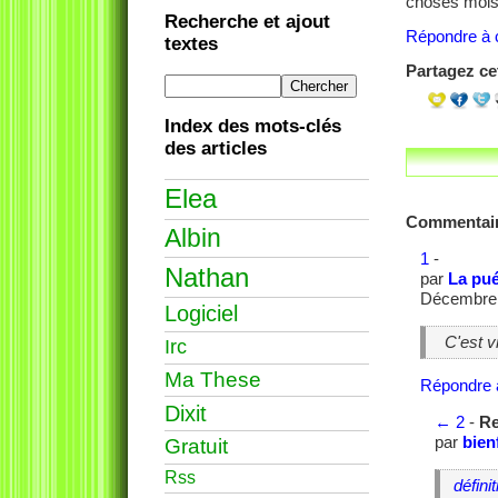
choses mois
Recherche et ajout
Répondre à c
textes
Partagez cet
Index des mots-clés
des articles
Elea
Commentai
Albin
1
-
Nathan
par
La puér
Décembre 
Logiciel
C'est v
Irc
Ma These
Répondre 
Dixit
←
2
-
Re
par
bien
Gratuit
Rss
défini