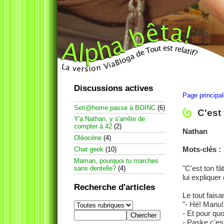
Discussions actives
Page principa
Seti@home passe à BOINC
(6)
C'est
Y'a Nathan, y s'arrête de
compter à 42
(2)
Nathan
Oléocène
(4)
Mots-clés :
Chat geek
(10)
Maman, pourquoi tu marches
C'est ton fâ
sans dentelle?
(4)
lui explique
Recherche d'articles
Le tout fais
- Hé! Manu
- Et pour quo
- Paske c'es