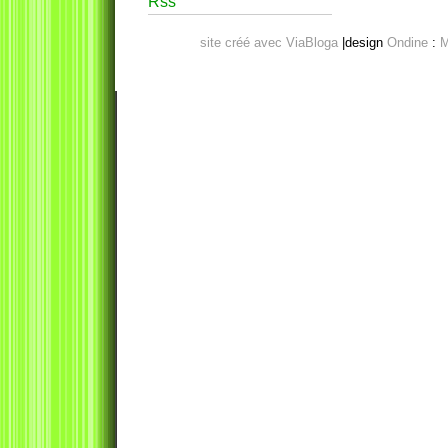
Rss
site créé avec ViaBloga
|design
Ondine
:
M