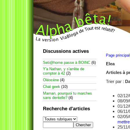
Discussions actives
Page principa
Seti@home passe à BOINC
(6)
Elea
Y'a Nathan, y s'arrête de
Articles à p
compter à 42
(2)
Oléocène
(4)
Trier par :
Da
Chat geek
(10)
Maman, pourquoi tu marches
02/12/
sans dentelle?
(4)
08/09/
01/12/
Recherche d'articles
06/11/
02/05/
mettre
25/11/