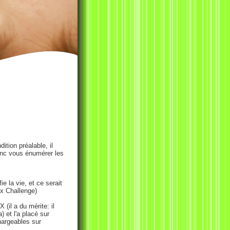
ition préalable, il
onc vous énumérer les
ie la vie, et ce serait
ox Challenge)
l a du mérite: il
 et l'a placé sur
hargeables sur