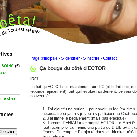
tives
Page principale
-
S'identifier
-
S'inscrire
-
Contact
à BOINC
(6)
Ça bouge du côté d'ECTOR
te de
IRC!
Le fait qu'ECTOR soit maintenant sur IRC (et le fait que, cond
réponde rapidement) font qu'il évolue rapidement. Je vais d
nouveautés:
 marches
J'ai ajouté une option -l pour avoir un log (ça simplif
nécessaire si jamais je voulais participer au Chatteb
ticles
J'ai limité le bégaiement (mais pas éradiqué)
Thomas DENIAU a recompilé ECTOR sur MacOS X (i
faut recompiler au moins une partie de DILIB avant ça)
#mdev. Du coup, je l'ai ajouté dans les binaires téléc
SourceForge.