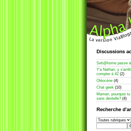
Discussions ac
Seti@home passe 
Y'a Nathan, y s'arrê
compter à 42
(2)
Oléocène
(4)
Chat geek
(10)
Maman, pourquoi tu
sans dentelle?
(4)
Recherche d'ar