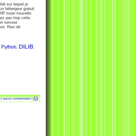
b sur lequel je
un hébergeur gratuit
PHP toute nouvelle:
gez pas trop cette
un serveur.
hon. Rien de
DILIB
Python
,
,
,
A
|
aucun commentaire
|