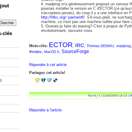
madprog m'a généreusement proposé un serveur We
jout
pourrais installer la version en C d'ECTOR (ce qu'auc
n'acceptera jamais), du coup il y a une interface en 
http://htkc.org/~parmentf/
. S'il-vous-plaît, ne surchar
machine, ce n'est pas une machine taillée pour faire 
Oserais-je faire du teasing? C'est à propos de Pyt
révolutionnaire, rassurez-vous.
-clés
ECTOR
IRC
Mots-clés:
,
,
,
Thomas DENIAU
madprog
SourceForge
#mdev
,
,
MacOS X
Répondre à cet article
Partagez cet article!
e
Par
H_I
| | 11/06/2005 18:13 |
I
Répondre à l'article