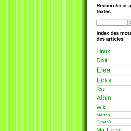
Recherche et a
textes
Index des mots
des articles
Linux
Dixit
Elea
Ector
Rss
Albin
Wiki
Maison
Gjman9
Ma These