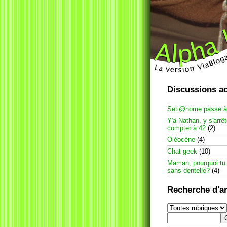
Discussions ac
Seti@home passe 
Y'a Nathan, y s'arrê
compter à 42
(2)
Oléocène
(4)
Chat geek
(10)
Maman, pourquoi tu
sans dentelle?
(4)
Recherche d'ar