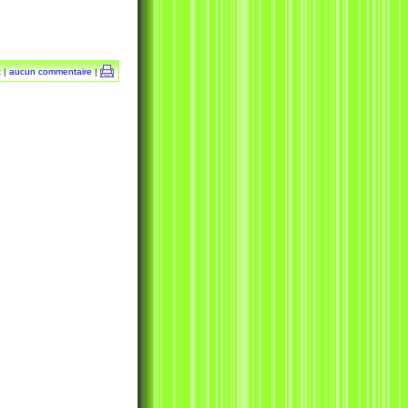
t
|
aucun commentaire
|