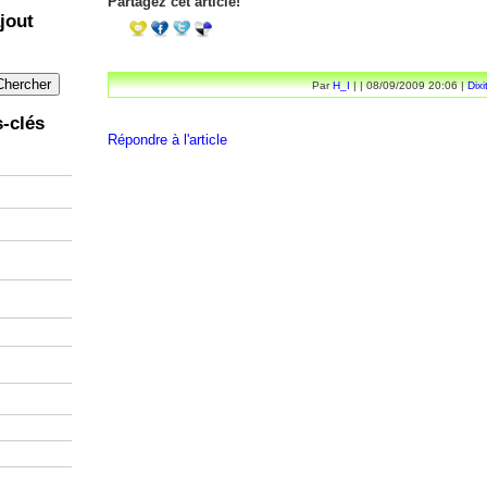
Partagez cet article!
jout
Par
H_I
| | 08/09/2009 20:06 |
Dixi
-clés
Répondre à l'article