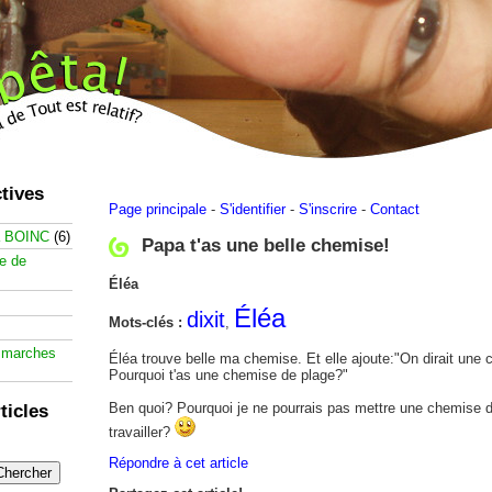
tives
Page principale
-
S'identifier
-
S'inscrire
-
Contact
à BOINC
(6)
Papa t'as une belle chemise!
te de
Éléa
Éléa
dixit
Mots-clés :
,
 marches
Éléa trouve belle ma chemise. Et elle ajoute:"On dirait une
Pourquoi t'as une chemise de plage?"
Ben quoi? Pourquoi je ne pourrais pas mettre une chemise de
ticles
travailler?
Répondre à cet article