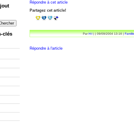
Répondre à cet article
jout
Partagez cet article!
-clés
Par
H-I
| | 09/09/2004 13:16 |
Famill
Répondre à l'article