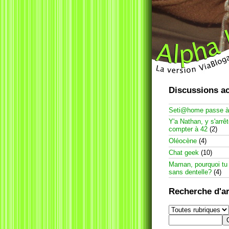
Discussions ac
Seti@home passe 
Y'a Nathan, y s'arrê
compter à 42
(2)
Oléocène
(4)
Chat geek
(10)
Maman, pourquoi tu
sans dentelle?
(4)
Recherche d'ar