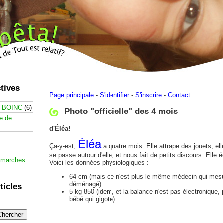
tives
Page principale
-
S'identifier
-
S'inscrire
-
Contact
à BOINC
(6)
Photo "officielle" des 4 mois
te de
d'Éléa!
Éléa
Ça-y-est,
a quatre mois. Elle attrape des jouets, ell
se passe autour d'elle, et nous fait de petits discours. Elle 
 marches
Voici les données physiologiques :
64 cm (mais ce n'est plus le même médecin qui mes
déménagé)
ticles
5 kg 850 (idem, et la balance n'est pas électronique, 
bébé qui gigote)