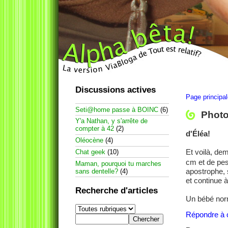
Discussions actives
Page principa
Seti@home passe à BOINC
(6)
Photo
Y'a Nathan, y s'arrête de
compter à 42
(2)
d'Éléa!
Oléocène
(4)
Et voilà, de
Chat geek
(10)
cm et de pes
Maman, pourquoi tu marches
apostrophe, 
sans dentelle?
(4)
et continue à
Recherche d'articles
Un bébé norma
Répondre à c