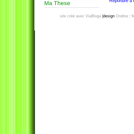
Répondre à l'
Ma These
site créé avec ViaBloga
|design
Ondine
:
M