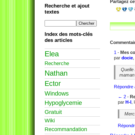
Partagez cet
Recherche et ajout
textes
Index des mots-clés
des articles
Commentai
Elea
1
-
Mes co
par
docie
,
Recherche
Quelle b
Nathan
maman 
Ector
Répondre 
Windows
←
2
-
Re
Hypoglycemie
par
H-I
,
Gratuit
Merci
Wiki
Répondr
Recommandation