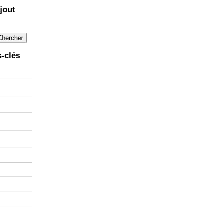
jout
-clés