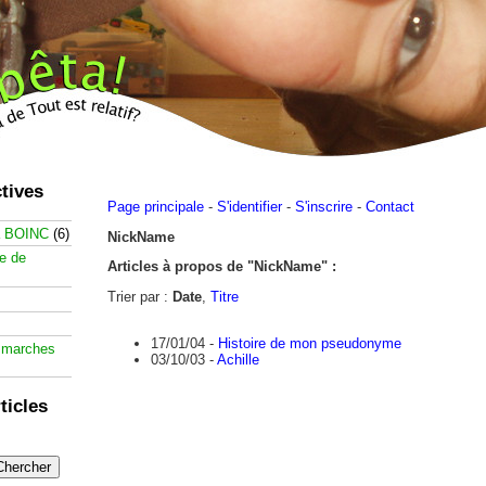
tives
Page principale
-
S'identifier
-
S'inscrire
-
Contact
à BOINC
(6)
NickName
te de
Articles à propos de "NickName" :
Trier par :
Date
,
Titre
17/01/04 -
Histoire de mon pseudonyme
 marches
03/10/03 -
Achille
ticles