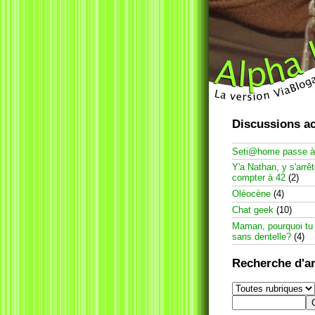
Discussions ac
Seti@home passe 
Y'a Nathan, y s'arrê
compter à 42
(2)
Oléocène
(4)
Chat geek
(10)
Maman, pourquoi tu
sans dentelle?
(4)
Recherche d'ar