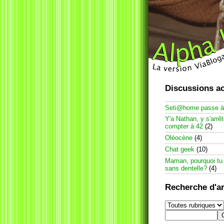
Discussions ac
Seti@home passe 
Y'a Nathan, y s'arrê
compter à 42
(2)
Oléocène
(4)
Chat geek
(10)
Maman, pourquoi tu
sans dentelle?
(4)
Recherche d'ar