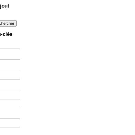
jout
-clés