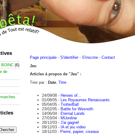
tives
Page principale
-
S'identifier
-
S'inscrire
-
Contact
à BOINC
(6)
Jeu
te de
Articles à propos de "Jeu" :
Trier par :
Date
,
Titre
24/09/08 -
Heroes of...
 marches
01/08/05 -
Les Royaumes Renaissants
05/04/05 -
TrotterBall
23/02/05 -
Battle for Wesnoth
ticles
14/06/04 -
Eternal Lands
27/03/04 -
MUonline
28/12/03 -
J'ai gagné!
09/12/03 -
IA et jeu video
18/11/03 -
Pierre, papier, ciseaux