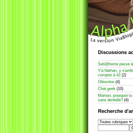
Discussions ac
Seti@home passe 
Y'a Nathan, y s'arrê
compter à 42
(2)
Oléocène
(4)
Chat geek
(10)
Maman, pourquoi tu
sans dentelle?
(4)
Recherche d'ar