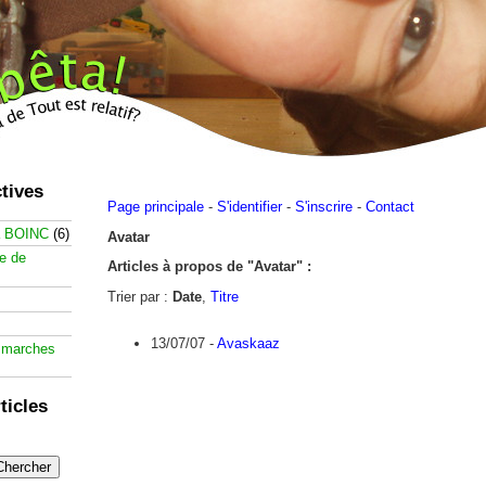
tives
Page principale
-
S'identifier
-
S'inscrire
-
Contact
à BOINC
(6)
Avatar
te de
Articles à propos de "Avatar" :
Trier par :
Date
,
Titre
13/07/07 -
Avaskaaz
 marches
ticles