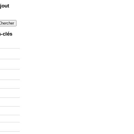
jout
-clés