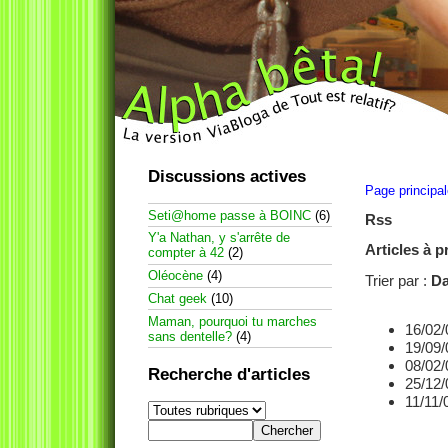
Discussions actives
Page principa
Seti@home passe à BOINC
(6)
Rss
Y'a Nathan, y s'arrête de
Articles à 
compter à 42
(2)
Oléocène
(4)
Trier par :
Da
Chat geek
(10)
Maman, pourquoi tu marches
16/02/
sans dentelle?
(4)
19/09/
08/02/
Recherche d'articles
25/12/
11/11/