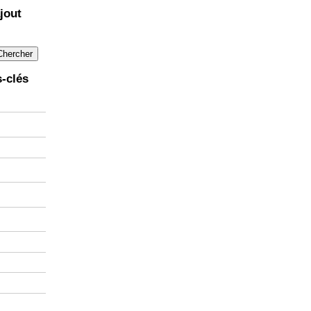
jout
-clés