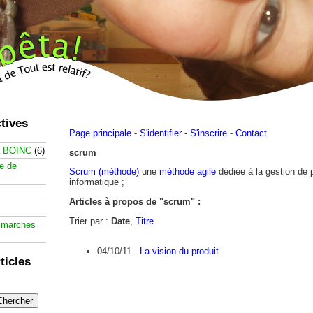
tives
Page principale
-
S'identifier
-
S'inscrire
-
Contact
à BOINC
(6)
scrum
te de
Scrum (méthode)
une
méthode agile
dédiée à la gestion de 
informatique ;
Articles à propos de "scrum" :
Trier par :
Date
,
Titre
 marches
04/10/11 -
La vision du produit
ticles