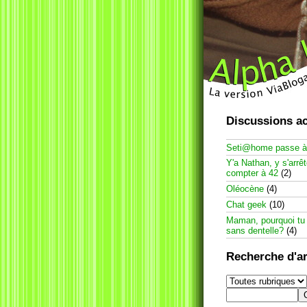
Discussions ac
Seti@home passe 
Y'a Nathan, y s'arrê
compter à 42
(2)
Oléocène
(4)
Chat geek
(10)
Maman, pourquoi tu
sans dentelle?
(4)
Recherche d'ar