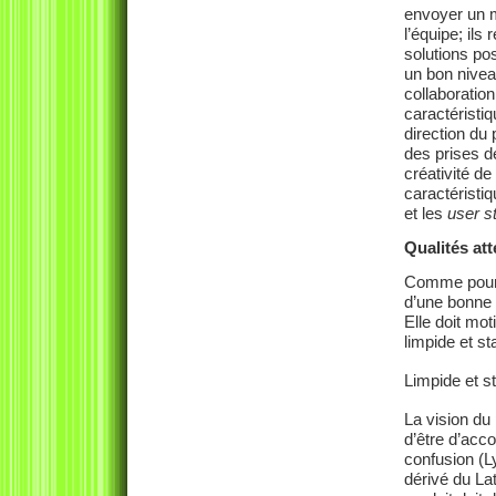
envoyer un m
l’équipe; ils
solutions po
un bon niveau
collaboration
caractéristiq
direction du 
des prises d
créativité de
caractéristi
et les
user s
Qualités at
Comme pour la
d’une bonne v
Elle doit mot
limpide et st
Limpide et s
La vision du 
d’être d’acco
confusion (L
dérivé du Lati