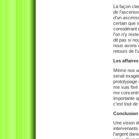
La façon clas
de l’ascenseu
d’un ascens
certain que v
considérant 
l’on n’y res
dit pas si no
nous avons c
retours de l’
Les affaire
Même nos act
serait exagé
prototypage a
me suis fixé
me concentre
importante q
c’est tout de
Conclusion
Une vision d
intervenants
l’argent dans