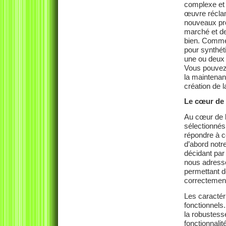
complexe et 
œuvre réclam
nouveaux pro
marché et de
bien. Comme 
pour synthét
une ou deux i
Vous pouvez 
la maintenan
création de 
Le cœur de 
Au cœur de l
sélectionnés 
répondre à c
d’abord notre
décidant pa
nous adresso
permettant de
correctemen
Les caractér
fonctionnels
la robustesse
fonctionnali