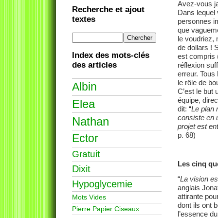
Avez-vous ja
Recherche et ajout
Dans lequel
textes
personnes im
que vaguemen
le voudriez,
de dollars !
Index des mots-clés
est compris
des articles
réflexion suf
erreur. Tous 
le rôle de bo
Albin
C’est le but
équipe, dire
Elea
dit: “
Le plan
consiste en 
Nathan
projet est en
p. 68)
Ector
Gratuit
Les cinq qu
Dixit
“
La vision es
Hypoglycemie
anglais Jonat
attirante pou
Mots Vides
dont ils ont 
Pierre Papier Ciseaux
l’essence du