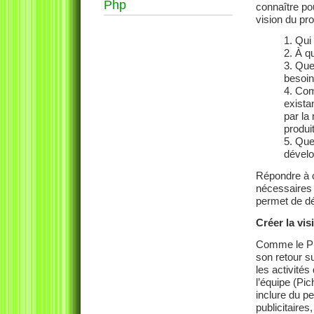
Php
connaître po
vision du pr
Qui 
À qu
Quel
besoin
Comm
exista
par la
produi
Quel
dévelo
Répondre à c
nécessaires 
permet de dé
Créer la vis
Comme le Pr
son retour s
les activités
l’équipe (Pic
inclure du p
publicitaire