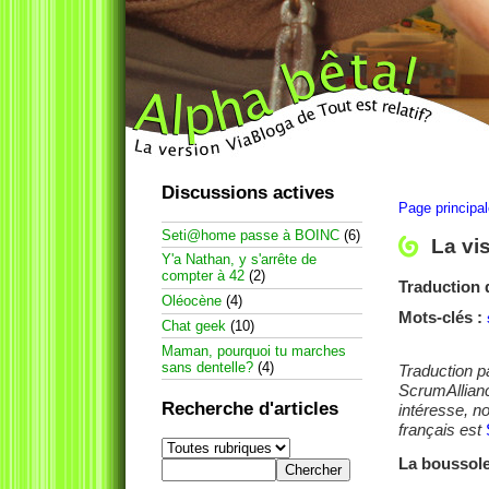
Discussions actives
Page principa
Seti@home passe à BOINC
(6)
La vi
Y'a Nathan, y s'arrête de
compter à 42
(2)
Traduction 
Oléocène
(4)
Mots-clés :
Chat geek
(10)
Maman, pourquoi tu marches
sans dentelle?
(4)
Traduction 
ScrumAllian
Recherche d'articles
intéresse, no
français est
La boussol