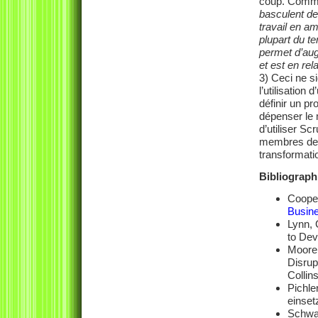
coup. Comme 
basculent de
travail en am
plupart du t
permet d’aug
et est en rel
3) Ceci ne s
l’utilisation
définir un pr
dépenser le 
d’utiliser Sc
membres de l
transformatio
Bibliograph
Cooper
Busine
Lynn, 
to Dev
Moore,
Disrup
Collin
Pichle
einset
Schwab