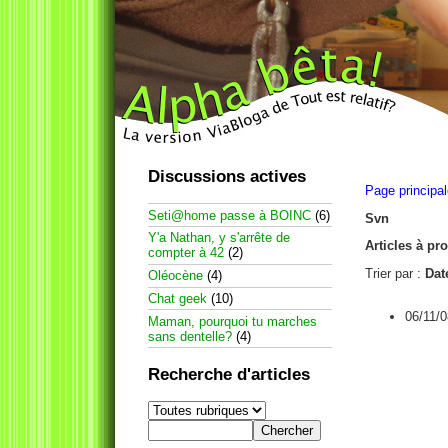
Discussions actives
Page principa
Seti@home passe à BOINC
(6)
Svn
Y'a Nathan, y s'arrête de
Articles à pr
compter à 42
(2)
Trier par :
Dat
Oléocène
(4)
Chat geek
(10)
06/11/0
Maman, pourquoi tu marches
sans dentelle?
(4)
Recherche d'articles