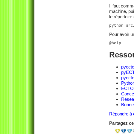
Il faut comme
machine, pui
le répertoire
python src
Pour avoir u
@help
Resso
pyecto
pyECT
pyecto
Pytho
ECTOR
Concep
Résea
Bonnes
Répondre à c
Partagez cet