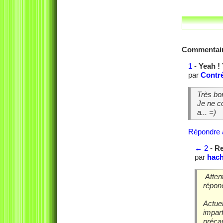
Commentai
1
-
Yeah ! 
par
Contr
Très bo
Je ne c
a... =)
Répondre 
←
2
-
Re
par
hach
Attent
répond
Actue
imparf
précau