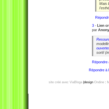
Mais b
l'esth
Répondr
3
-
Lien cr
par
Anon
Resourc
modelli
ouvertes
sorti! (
Répondre 
Répondre à l'
site créé avec ViaBloga
|design
Ondine
:
M