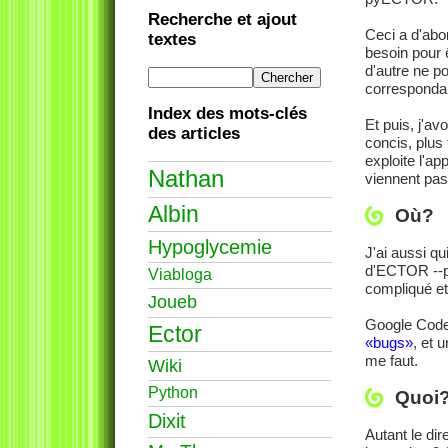
Recherche et ajout
Ceci a d'abo
textes
besoin pour ê
d'autre ne p
correspondai
Index des mots-clés
Et puis, j'av
des articles
concis, plus 
exploite l'ap
Nathan
viennent pas 
Albin
Où?
Hypoglycemie
J'ai aussi qu
d'ECTOR --p
Viabloga
compliqué et
Joueb
Google Cod
Ector
«bugs»
, et 
me faut.
Wiki
Python
Quoi
Dixit
Autant le dir