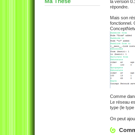
Ma These
la version 0
répondre.
Mais son ré
fonctionnel
ConceptNetw
Comme dans
Le réseau es
type (le type
On peut ajout
Comm