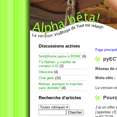
Discussions actives
Page principa
Seti@home passe à BOINC
(6)
pyECT
Y'a Nathan, y s'arrête de
compter à 42
(2)
Réseau de c
Oléocène
(4)
Mots-clés :
Chat geek
(10)
Maman, pourquoi tu marches
La version e
sans dentelle?
(4)
Pourq
Recherche d'articles
J'ai en effet
j'appelais c
pyECTOR.