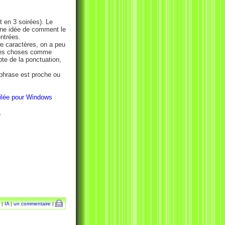
t en 3 soirées). Le
onne idée de comment le
entrées.
de caractères, on a peu
 des choses comme
mpte de la ponctuation,
phrase est proche ou
lée pour Windows
.
 |
IA
|
un commentaire
|