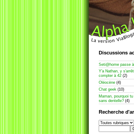
Discussions ac
Seti@home passe 
Y'a Nathan, y s'arrê
compter à 42
(2)
Oléocène
(4)
Chat geek
(10)
Maman, pourquoi tu
sans dentelle?
(4)
Recherche d'ar