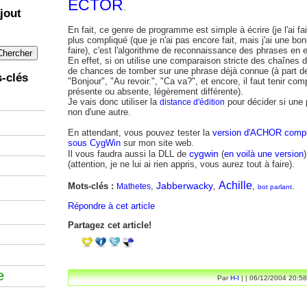
ECTOR
.
jout
En fait, ce genre de programme est simple à écrire (je l'ai fai
plus compliqué (que je n'ai pas encore fait, mais j'ai une b
faire), c'est l'algorithme de reconnaissance des phrases en 
En effet, si on utilise une comparaison stricte des chaînes 
de chances de tomber sur une phrase déjà connue (à part
-clés
"Bonjour", "Au revoir.", "Ca va?", et encore, il faut tenir co
présente ou absente, légèrement différente).
Je vais donc utiliser la
pour décider si une 
distance d'édition
non d'une autre.
En attendant, vous pouvez tester la
version d'ACHOR compi
sous CygWin
sur mon site web.
cygwin
Il vous faudra aussi la DLL de
(
en voilà une version
)
(attention, je ne lui ai rien appris, vous aurez tout à faire).
Achille
Jabberwacky
Mots-clés :
,
,
,
.
Mathetes
bot parlant
Répondre à cet article
Partagez cet article!
e
Par
H-I
| | 06/12/2004 20:58