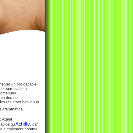
imenter un bot capable
 bot semblable
à
 obtenues.
tion des co-
des résultats beaucoup
ue grammatical.
e: Agent
Achille
apide qu'
, car
ndre simplement comme