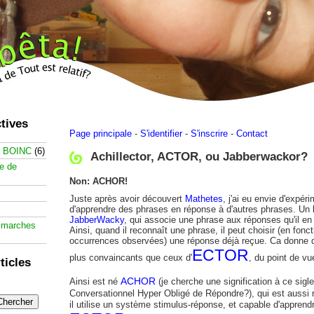
tives
Page principale
-
S'identifier
-
S'inscrire
-
Contact
à BOINC
(6)
Achillector, ACTOR, ou Jabberwackor?
te de
Non: ACHOR!
Juste après avoir découvert
Mathetes
, j'ai eu envie d'expér
d'apprendre des phrases en réponse à d'autres phrases. Un
JabberWacky
, qui associe une phrase aux réponses qu'il en
 marches
Ainsi, quand il reconnaît une phrase, il peut choisir (en fonc
occurrences observées) une réponse déjà reçue. Ca donne 
ECTOR
plus convaincants que ceux d'
, du point de v
ticles
ACHOR
Ainsi est né
(je cherche une signification à ce sigl
Conversationnel Hyper Obligé de Répondre?), qui est aussi r
il utilise un système stimulus-réponse, et capable d'appre