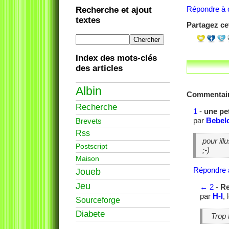
Répondre à c
Recherche et ajout
textes
Partagez cet
Index des mots-clés
des articles
Albin
Commentai
Recherche
1
-
une pe
par
Bebel
Brevets
Rss
pour illu
Postscript
;-)
Maison
Répondre 
Joueb
Jeu
←
2
-
Re
par
H-I
, 
Sourceforge
Diabete
Trop t