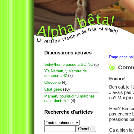
Discussions actives
Page principa
Seti@home passe à BOINC
(6)
Comme
Y'a Nathan, y s'arrête de
compter à 42
(2)
Encore!
Oléocène
(4)
Ben oui, je l
Chat geek
(10)
J'avais pas 
Maman, pourquoi tu marches
où? Moi j'ai
sans dentelle?
(4)
Hein? Ben oui
Recherche d'articles
pas encore bi
pressions par
Ça a bien fai