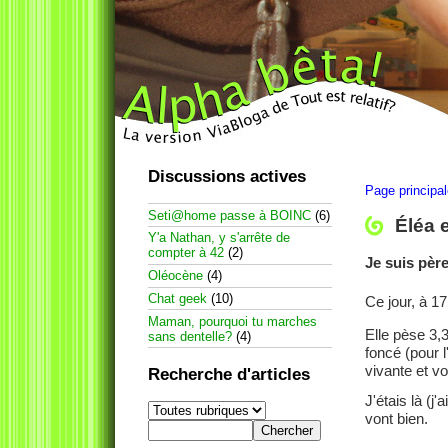
Discussions actives
Page principa
Seti@home passe à BOINC
(6)
Éléa e
Y'a Nathan, y s'arrête de
compter à 42
(2)
Je suis père
Oléocène
(4)
Chat geek
(10)
Ce jour, à 1
Maman, pourquoi tu marches
Elle pèse 3,
sans dentelle?
(4)
foncé (pour l
vivante et vou
Recherche d'articles
J'étais là (
vont bien.