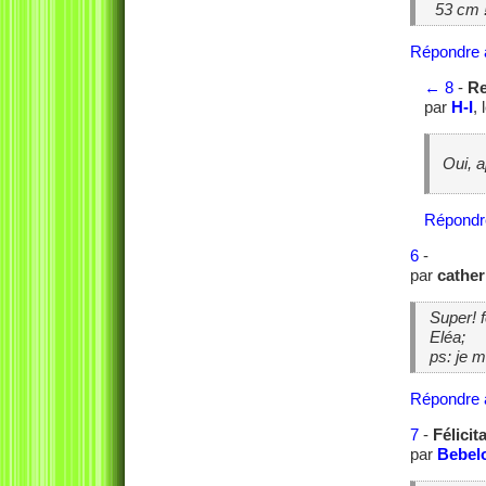
53 cm !
Répondre 
←
8
-
Re
par
H-I
,
Oui, 
Répondr
6
-
par
cather
Super! f
Eléa;
ps: je 
Répondre 
7
-
Félicit
par
Bebel