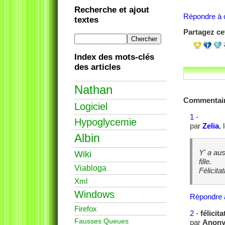
Recherche et ajout
Répondre à c
textes
Partagez cet
Index des mots-clés
des articles
Nathan
Commentai
Logiciel
1
-
Hypoglycemie
par
Zelia
,
Albin
Y' a au
Wiki
fille.
Viabloga
Félicita
Xml
Windows
Répondre 
Firefox
2
-
félicit
Fausses Queues
par
Anon