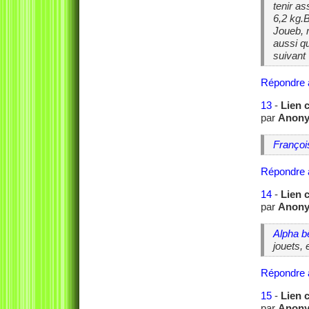
tenir a
6,2 kg.B
Joueb, m
aussi q
suivant 
Répondre 
13
-
Lien 
par
Anon
François
Répondre 
14
-
Lien 
par
Anon
Alpha b
jouets, e
Répondre 
15
-
Lien 
par
Anon