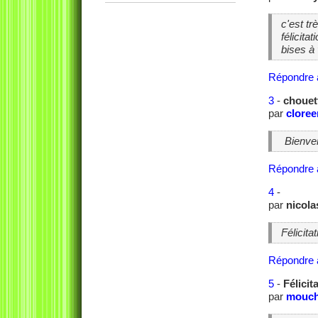
c'est t
félicita
bises à
Répondre 
3
-
chouett
par
cloree
Bienvenu
Répondre 
4
-
par
nicol
Félicita
Répondre 
5
-
Félicit
par
mouc