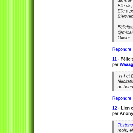
dans le 
Elle di
Elle a 
Bienven
Félicita
@mical
Olivier
Répondre 
11
-
Félici
par
Waaa
H-I et E
félicita
de bonn
Répondre 
12
-
Lien 
par
Anon
Testons 
mois, el