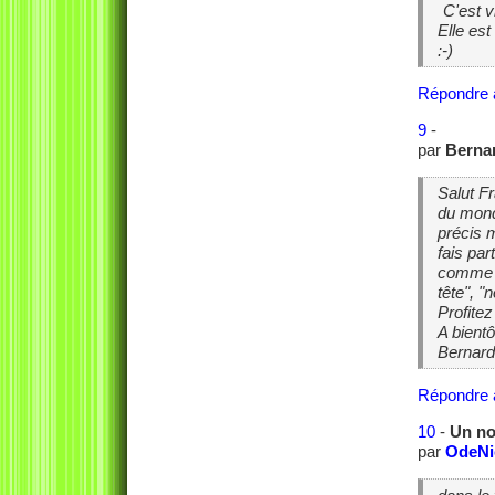
C'est vr
Elle est
:-)
Répondre 
9
-
par
Berna
Salut Fr
du monde
précis m
fais par
comme il
tête", "
Profitez
A bientô
Bernard
Répondre 
10
-
Un no
par
OdeNi