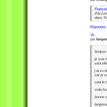
Françoi
d'accord
dans Tout
Répondre 
16
-
par
lange
bonjour
je suis
varicell
j ai vu 
car je 
cela fe 
voila t
bonne c
langesa