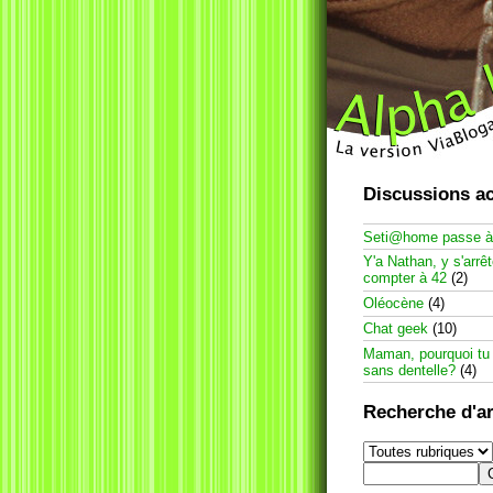
Discussions ac
Seti@home passe 
Y'a Nathan, y s'arrê
compter à 42
(2)
Oléocène
(4)
Chat geek
(10)
Maman, pourquoi tu
sans dentelle?
(4)
Recherche d'ar