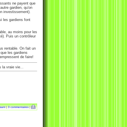
passants ne payent que
autre gardien, qu'on
bon investissement).
i les gardiens font
table, au moins pour les
té). Puis un contrôleur
us rentable. On fait un
t que les gardiens
s'empressent de faire!
la vraie vie...
ssant
|
3 commentaires
|