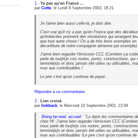
1
-
Ya pas qu'en France ...
par
Cotte
, le Lundi 8 Septembre 2003, 18:21
Je l'aime bien aussi celle-là, je dois dire.
C'est vrai qu'il n'y a pas qu'en France que des décideu
qu'imbéciles prennent des résolutions qui arrangent le
que tout autre chose ! On a de très bons exemples en 
déconfiture de notre compagnie aérienne par exemple).
J'aime bien regarder l'émission CCC (Combien ça coût
parle de tou(te)s ces routes, ponts, constructions, qui 
terminé(e)s et donc jamais été utiles ou utilisables, ma
max aux contribuables !
Le pire c'est qu'on continue de payer...
Répondre à ce commentaire
2
-
Lien croisé
par
linkback
, le Mercredi 10 Septembre 2003, 13:09
Being be-rewt: accueil
: "Lu dans les commentaires de 
chez HI :J'aime bien regarder l'émission CCC (Combie
nous parle de tou(te)s ces routes, ponts, constructions,
terminé(e)s et donc jamais été utiles ou utilisables, ma
max aux contribuables !Le pire c'est qu'on continue de p