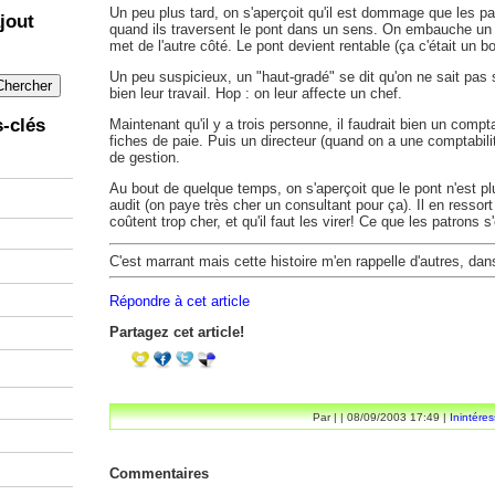
Un peu plus tard, on s'aperçoit qu'il est dommage que les 
jout
quand ils traversent le pont dans un sens. On embauche un 
met de l'autre côté. Le pont devient rentable (ça c'était un 
Un peu suspicieux, un "haut-gradé" se dit qu'on ne sait pas s
bien leur travail. Hop : on leur affecte un chef.
-clés
Maintenant qu'il y a trois personne, il faudrait bien un comp
fiches de paie. Puis un directeur (quand on a une comptabili
de gestion.
Au bout de quelque temps, on s'aperçoit que le pont n'est pl
audit (on paye très cher un consultant pour ça). Il en ressor
coûtent trop cher, et qu'il faut les virer! Ce que les patrons 
C'est marrant mais cette histoire m'en rappelle d'autres, dans 
Répondre à cet article
Partagez cet article!
Par
| | 08/09/2003 17:49 |
Inintére
Commentaires