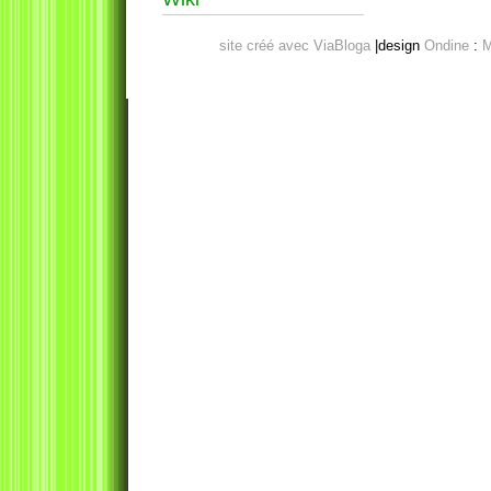
site créé avec ViaBloga
|design
Ondine
:
M