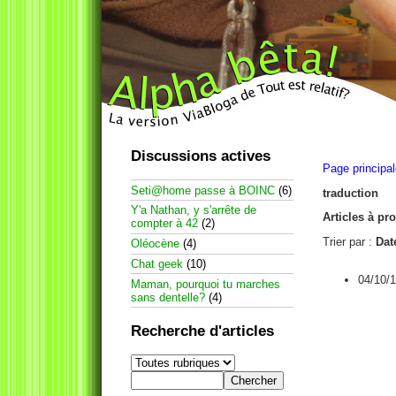
Discussions actives
Page principa
Seti@home passe à BOINC
(6)
traduction
Y'a Nathan, y s'arrête de
Articles à pr
compter à 42
(2)
Trier par :
Dat
Oléocène
(4)
Chat geek
(10)
04/10/1
Maman, pourquoi tu marches
sans dentelle?
(4)
Recherche d'articles