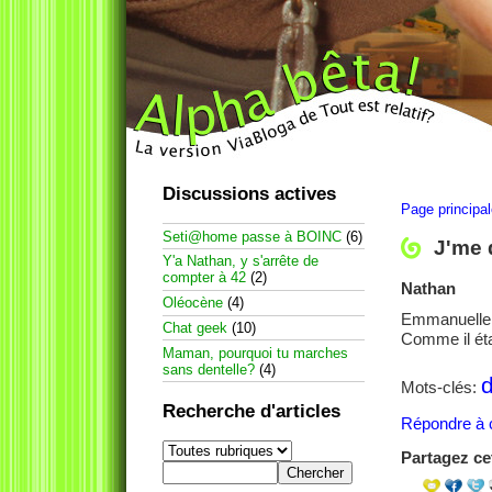
Discussions actives
Page principa
Seti@home passe à BOINC
(6)
J'me 
Y'a Nathan, y s'arrête de
compter à 42
(2)
Nathan
Oléocène
(4)
Emmanuelle v
Chat geek
(10)
Comme il étai
Maman, pourquoi tu marches
sans dentelle?
(4)
d
Mots-clés:
Recherche d'articles
Répondre à c
Partagez cet