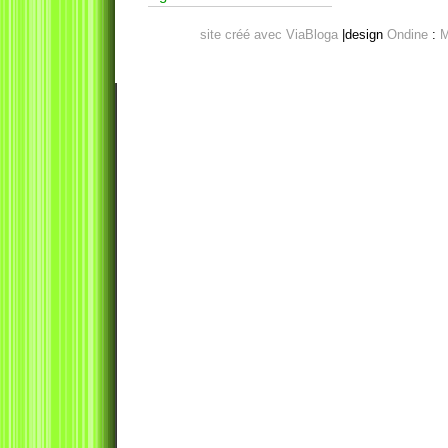
site créé avec ViaBloga
|design
Ondine
:
M